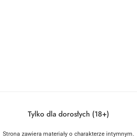
a Revolver L 7HEAVEN
Pas do pończoch Isis XL 7HEAVE
95.33
Cena:
Tylko dla dorosłych (18+)
Strona zawiera materiały o charakterze intymnym.