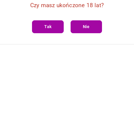
Czy masz ukończone 18 lat?
DO KOSZYKA
DO KOSZYKA
ch Roca M 7HEAVEN
Pas gorsetowy CR404 L 7HEAVE
Tak
Nie
91.93
Cena: