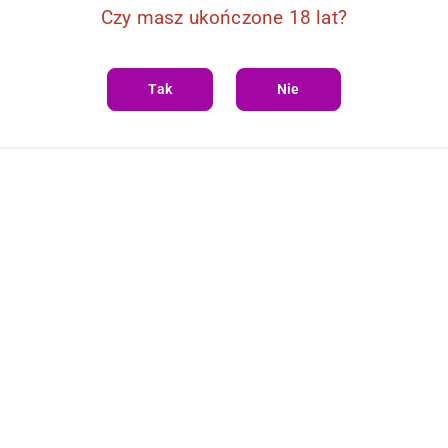
Czy masz ukończone 18 lat?
DO KOSZYKA
DO KOSZYKA
Tak
Nie
r półbiustonosz S/M Obsessive
Bondage Set S-L Cottelli LINGERI
111.32
Cena: