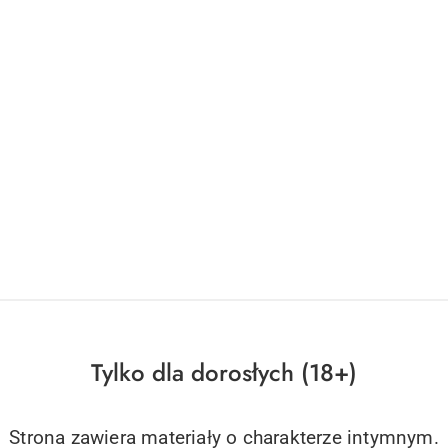
DO KOSZYKA
DO KOSZYKA
85C/XL Cottelli LINGERIE
Bielizna-Lovica półbiustonosz L/
105.09
Cena:
Tylko dla dorosłych (18+)
Strona zawiera materiały o charakterze intymnym.