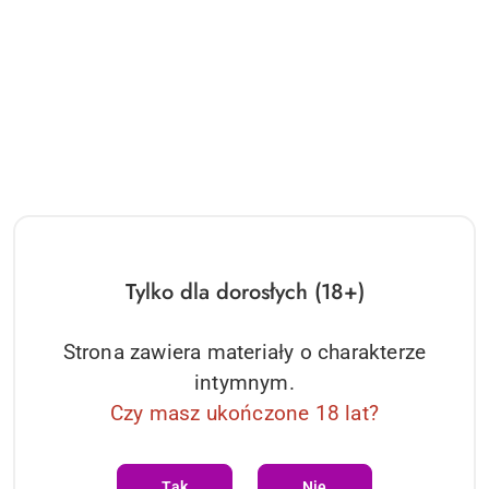
Bielizna-Luiza mitenki
Bielizna-Tassel nipple covers
Obsessive
czarne Obsessive
38.03
30.07
Cena:
Cena:
Tylko dla dorosłych (18+)
Strona zawiera materiały o charakterze
intymnym.
Czy masz ukończone 18 lat?
Intimies nasutniki O/S
Secret spark nasutniki O/S
Tak
Nie