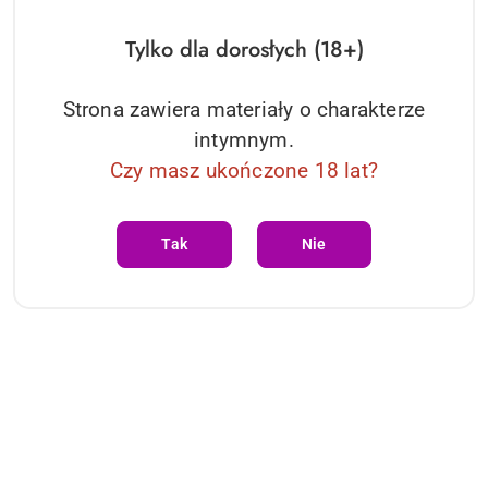
Tylko dla dorosłych (18+)
Strona zawiera materiały o charakterze
intymnym.
Czy masz ukończone 18 lat?
PRODUKT NIEDOSTĘPNY
Bielizna-Miamor rękawiczki
Niebanalne rękawiczki, z
Tak
Nie
Obsessive
elstycznej, dziurkowanej eko
skóry 'L/XL' 7HEAVEN
57.12
73.55
Cena:
Cena:
Dane adresowe