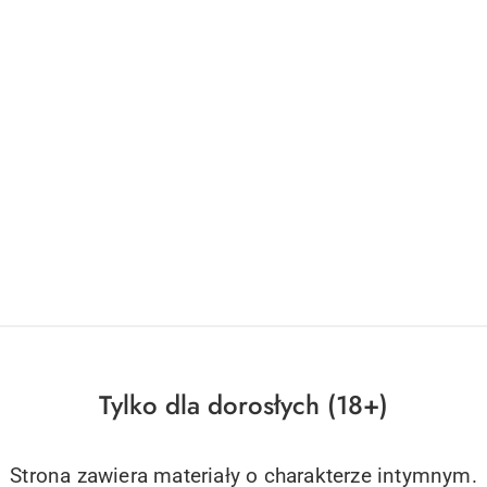
DO KOSZYKA
DO KOSZYKA
able Shortening - 16 oz / 453 gr
Crisco All-Vegetable Shortening - 
gr
168.89
Cena:
Tylko dla dorosłych (18+)
Strona zawiera materiały o charakterze intymnym.