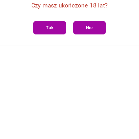
Czy masz ukończone 18 lat?
Tak
Nie
DO KOSZYKA
DO KOSZYKA
 GEL 300 ml
Eros Fisting Gel UltraX 1l
207.78
Cena: