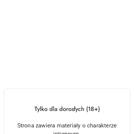
Tylko dla dorosłych (18+)
NAZWA
CASMIR
PRODUCENTA:
Strona zawiera materiały o charakterze
Bielizna-DENERYS CORSET black S/M
intymnym.