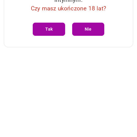
Czy masz ukończone 18 lat?
DYSKRETNA PACZKA
Żadnych nazw, żadnych znaków – tylko Ty wiesz, co
Tak
Nie
zamówiłeś.
30 DNI NA ZWROT
Zmieniasz zdanie? Możesz zwrócić nieużywany
produkt bez podania przyczyny
BEZPIECZNE PŁATNOŚCI
Płać tak, jak lubisz – online, BLIKIEM, Apple lub Google
Pay.
ZGARNIJ 20% RABATU
Zapisz się do newslettera i odbierz rabat na pierwsze