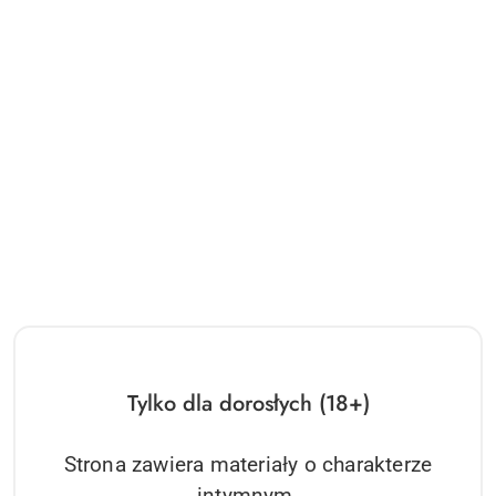
Odporny na zachlapanie
Kolor
Różne kolory
Stymulacja
Stymulacja penisa
Średnica zewnętrzna
8,30 cm
Wewnętrzna średnica
5,00 cm
Głębokość wsuwania
12.30 cm
Długość
27,00 cm
Moc
Ładowarka (USB)
Czas ładowania
120 minut
Tylko dla dorosłych (18+)
Struktura wewnętrzna
Fale, Nubs
Strona zawiera materiały o charakterze
intymnym.