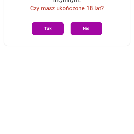
Czy masz ukończone 18 lat?
Tak
Nie
Ilość
szt.
Do koszyka
Dostępność
i
Wysyłka w ciągu:
24 godziny
dostawa
Cena przesyłki:
0
EAN:
5901688266519