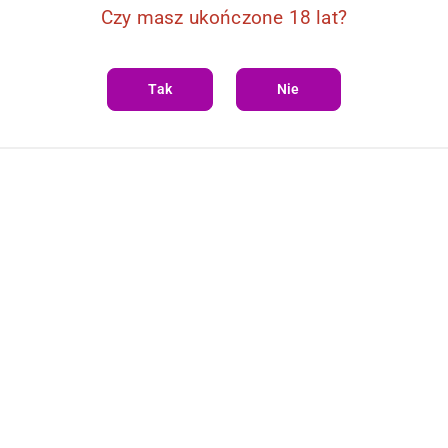
dy
, aby zapewnić płynny poślizg i komfort.
Czy masz ukończone 18 lat?
ia pewny chwyt, a
wyjmowany rękaw
ułatwia czyszczenie.
Tak
Nie
wa)
ond
)