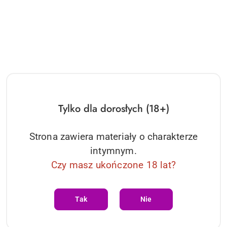
Tylko dla dorosłych (18+)
Feromony-FP by Fernand
Żel/sprej-Largo special 40 ml
Péril, Pheromon for Men 100
ml
112.88
55.01
Strona zawiera materiały o charakterze
Cena:
Cena:
intymnym.
Czy masz ukończone 18 lat?
Tak
Nie