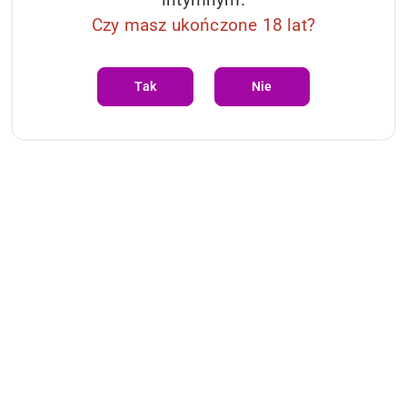
Czy masz ukończone 18 lat?
Tak
Nie
Pomiń karuzelę produktów
Produkty
Produkty podobne
o
statusie: