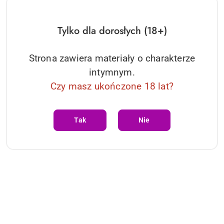
Tylko dla dorosłych (18+)
Strona zawiera materiały o charakterze
intymnym.
Czy masz ukończone 18 lat?
PRODUKT NIEDOSTĘPNY
Tak
Nie
Produkt bez nazwy
--,--
Cena:
Dane adresowe