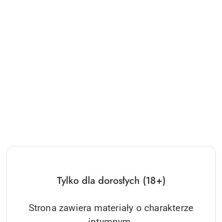
Tylko dla dorosłych (18+)
Strona zawiera materiały o charakterze
Dildo-MORFEUSZ-LOVECLONEX 7""""""""-flexible B - Series Real
intymnym.