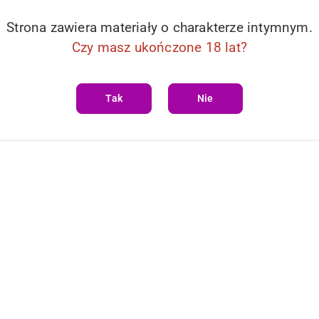
Strona zawiera materiały o charakterze intymnym.
Czy masz ukończone 18 lat?
Tak
Nie
DO KOSZYKA
IXGLISS - SWEET BUBBLE
liss