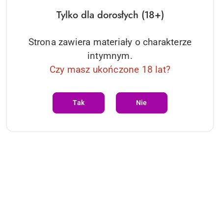
Tylko dla dorosłych (18+)
Strona zawiera materiały o charakterze
intymnym.
Czy masz ukończone 18 lat?
Nexus - Max 20 Remote
Control Unisex Massager
Tak
Nie
Purple Nexus
245.39
Cena:
Dane adresowe
O sklepie