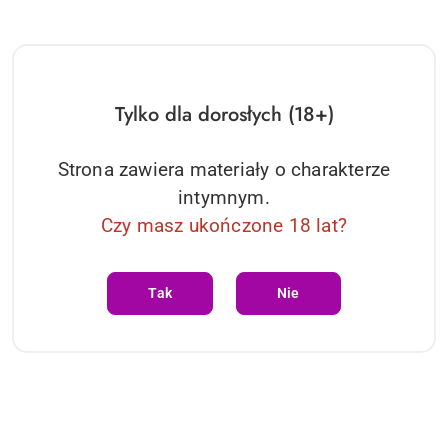
Tylko dla dorosłych (18+)
Alissium body M/L
Alissium body otwarte M/L
Obsessive
Obsessive
120.74
120.74
Strona zawiera materiały o charakterze
Cena:
Cena:
intymnym.
Czy masz ukończone 18 lat?
Tak
Nie
Alissium body otwarte
Alissium body otwarte XS/S