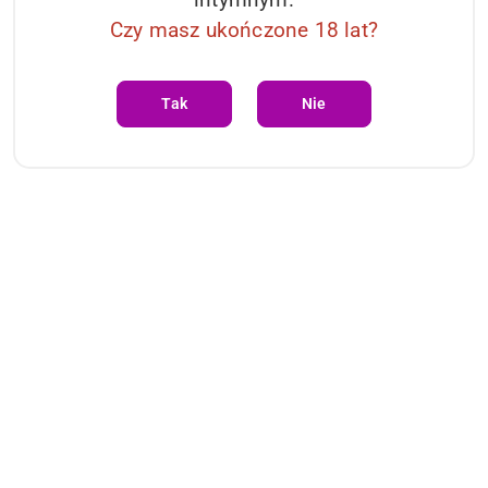
Czy masz ukończone 18 lat?
Tak
Nie
Ilość
szt.
Do koszyka
Dostępność
i
Wysyłka w ciągu:
24 godziny
dostawa
Cena przesyłki:
0
Więcej o produkcie
Średnica
6,9cm
zewnętrzna: