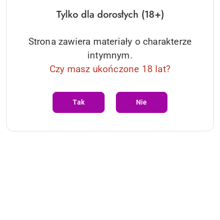
Pay.
Tylko dla dorosłych (18+)
Strona zawiera materiały o charakterze
ZGARNIJ 20% RABATU
intymnym.
Zapisz się do newslettera i odbierz rabat na pierwsze
zakupy!
Czy masz ukończone 18 lat?
WYSYŁKA GRATIS
Tak
Nie
Darmowa dostawa przy zamówieniach od 200 zł.
Pomiń karuzelę produktów
Produkty
Produkty podobne
o
statusie:
-2%