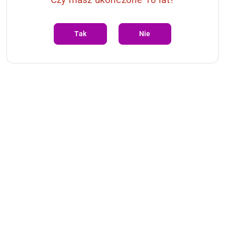
Tak
Nie
Pejcz- Flogger Crazy Horse Blue Whips Collection
93.06
Cena: