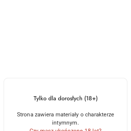
WHIPSMART DIAMOND PADDLE BLUE Whipsmart
58.73
Cena:
Tylko dla dorosłych (18+)
Strona zawiera materiały o charakterze
intymnym.
Czy masz ukończone 18 lat?