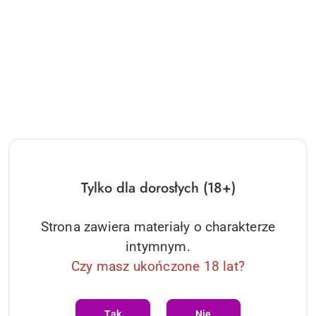
MINI BLACK FEATHER TICKLER Secret Play
17.46
Cena:
Tylko dla dorosłych (18+)
Strona zawiera materiały o charakterze
intymnym.
Czy masz ukończone 18 lat?
Tak
Nie