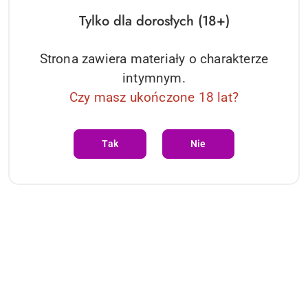
Tylko dla dorosłych (18+)
Strona zawiera materiały o charakterze
intymnym.
Czy masz ukończone 18 lat?
Rosy Gold - Collar with
Rosy Gold - Collar with
Flogger - Black Rosy Gold
Leash - Black Rosy Gold
Tak
Nie
85.88
91.40
Cena:
Cena:
Dane adresowe
O sklepie