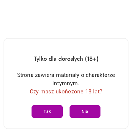
Rouge Velvet - Bunny Licking
Rouge Velvet - G-Spot +
Tylko dla dorosłych (18+)
Vibrator Rouge Velvet
Licking Vibrator Rouge
Velvet
193.20
145.88
Cena:
Cena:
Strona zawiera materiały o charakterze
intymnym.
Czy masz ukończone 18 lat?
Tak
Nie