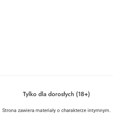
OO EQUIVOQUE FOR THEM NEW
Feromony-TABOO ESPIEGLE FOR
ml Ruf
49.75
Cena:
Tylko dla dorosłych (18+)
Strona zawiera materiały o charakterze intymnym.