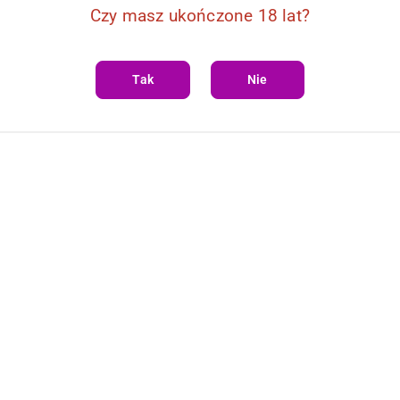
Czy masz ukończone 18 lat?
DO KOSZYKA
DO KOSZYKA
OO TENTATION FOR WOMEN
Feromony-TOP MUSK 50 ML Ruf
Tak
Nie
48.98
Cena: