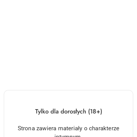
NAZWA
CALEXOTICS
PRODUCENTA:
Brak towaru
San Francisco Sweetheart Pink
Tylko dla dorosłych (18+)
CalExotics
Strona zawiera materiały o charakterze
Dostępność:
0
szt.
intymnym.