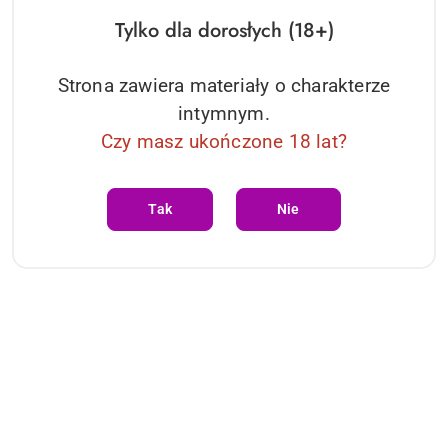
Tylko dla dorosłych (18+)
Strona zawiera materiały o charakterze
intymnym.
Czy masz ukończone 18 lat?
PRODUKT NIEDOSTĘPNY
Bondage rope 3 m black
Shibari Bondage
Tak
Nie
30.05
Cena:
Dane adresowe
O sklepie