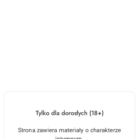
Dostępność
i
Wysyłka w ciągu:
24 godziny
dostawa
Cena przesyłki:
0
EAN:
4061504009773
OPIS
INFORMACJE DOT.
ZADAJ
BEZPIECZEŃSTWA
PYTANIE
Dzięki Satisfyer Sunray możesz cieszyć się jednoczesną
stymulacją punktu G i łechtaczki poprzez fale wibracji i ciśnienia.
Tylko dla dorosłych (18+)
Możesz nim sterować za pomocą aplikacji Satisfyer Connect i jest
on wyposażony w elastyczny łańcuch przegubowy, który łatwo
dostosowuje się do Twojej anatomii.
Strona zawiera materiały o charakterze
2 niezależne silniki
intymnym.