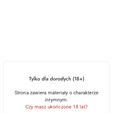
Linki - Fantazje BDSM Lina do krępowania 5m Czarna Grammi
14.30
Cena:
Tylko dla dorosłych (18+)
Strona zawiera materiały o charakterze
intymnym.
Czy masz ukończone 18 lat?