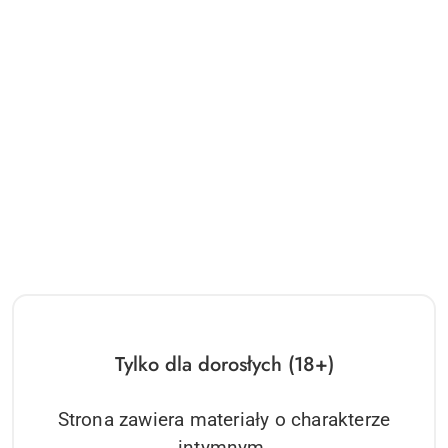
Tylko dla dorosłych (18+)
NAZWA
DORCEL
PRODUCENTA:
THRUST BLOW Dorcel
Strona zawiera materiały o charakterze
intymnym.